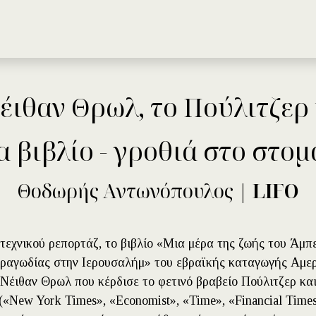
Catalogue
Authors
έιθαν Θρωλ, το Πούλιτζερ
α βιβλίο - γροθιά στο στομ
Θοδωρής Αντωνόπουλος |
LIFO
τεχνικού ρεπορτάζ, το βιβλίο «Μια μέρα της ζωής του Άμπ
τραγωδίας στην Ιερουσαλήμ» του εβραϊκής καταγωγής Αμε
Νέιθαν Θρωλ που κέρδισε το φετινό βραβείο Πούλιτζερ κα
«New York Times», «Economist», «Time», «Financial Times