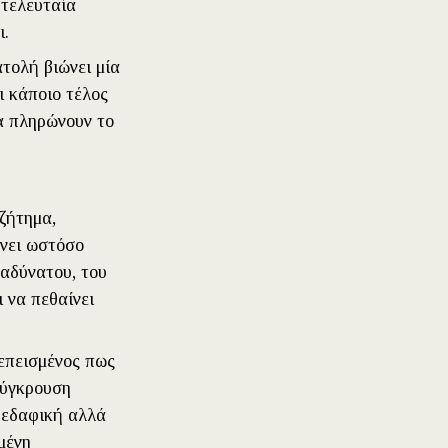
 τελευταία
ι.
τολή βιώνει μία
ι κάποιο τέλος
να πληρώνουν το
ζήτημα,
νει ωστόσο
 αδύνατου, του
 να πεθαίνει
πεπεισμένος πως
σύγκρουση
ο εδαφική αλλά
μένη