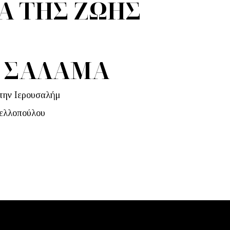
Α ΤΗΣ ΖΩΗΣ
 ΣΑΛΑΜΑ
την Ιερουσαλήμ
ελλοπούλου