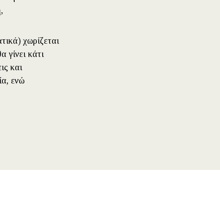
,
τικά) χωρίζεται
α γίνει κάτι
ις και
ία, ενώ