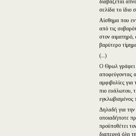
διαβάζεται απνε
σελίδα το ίδιο 
Αίσθημα που εντ
από τις σοβαρότ
στον αιματηρό, 
βαρύτερο τίμημα
(...)
Ο Θρωλ γράφει 
αποφεύγοντας α
αμφιβολίες για 
πιο ευάλωτου, τ
εγκλωβισμένος π
Δηλαδή για την
οποιαδήποτε πρ
προϋποθέτει τον
διαπερνά όλη τ