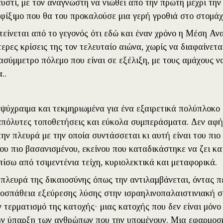
υστί, με τον αναγνώστη να νιώθει από την πρώτη μέχρι την
σφίξιμο που θα του προκαλούσε μια γερή γροθιά στο στομάχ
είνεται από το γεγονός ότι εδώ και έναν χρόνο η Μέση Ανα
ερες κρίσεις της τον τελευταίο αιώνα, χωρίς να διαφαίνετα
ασύμμετρο πόλεμο που είναι σε εξέλιξη, με τους αμάχους 
..
ψύχραιμα και τεκμηριωμένα για ένα εξαιρετικά πολύπλοκο 
πόλυτες τοποθετήσεις και εύκολα συμπεράσματα. Δεν αφή
την πλευρά με την οποία συντάσσεται κι αυτή είναι του πιο
ου πιο βασανισμένου, εκείνου που καταδικάστηκε να ζει και
ίσω από τσιμεντένια τείχη, κυριολεκτικά και μεταφορικά.
 πλευρά της δικαιοσύνης όπως την αντιλαμβάνεται, όντας 
οσπάθεια εξεύρεσης λύσης στην ισραηλινοπαλαιστινιακή 
 τερματισμό της κατοχής· μιας κατοχής που δεν είναι μόν
ην ύπαρξη των ανθρώπων που την υπομένουν. Μια εφαρμοσ