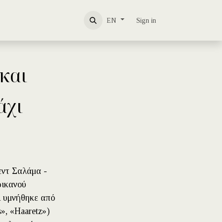
About us
Contact us
Sign in
EN
 και
άχι
εντ Σαλάμα -
ρικανού
ι υμνήθηκε από
», «Haaretz»)