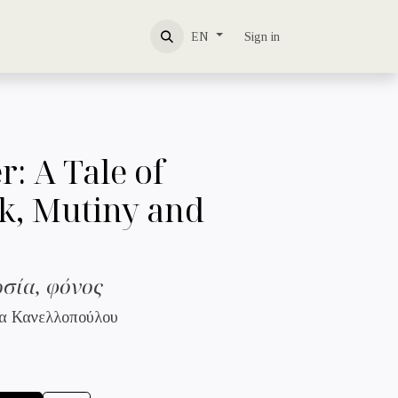
About us
Contact us
Sign in
EN
: A Tale of
k, Mutiny and
ρσία, φόνος
α Κανελλοπούλου