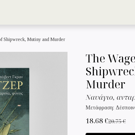
Catalogue
Authors
of Shipwreck, Mutiny and Murder
The Wager
Shipwrec
Murder
Ναυάγιο, αντα
Μετάφραση: Δέσποιν
18.68
€
20.75
€