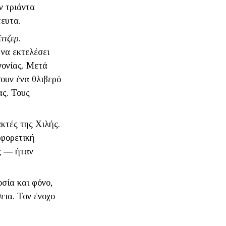
ν τριάντα
τευτα.
ιτζερ
.
 να εκτελέσει
γονίας. Μετά
σουν ένα θλιβερό
ας. Τους
κτές της Χιλής.
αφορετική
ες ― ήταν
σία και φόνο,
εια. Τον ένοχο