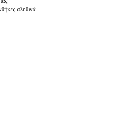
ιας
υνθήκες αληθινά