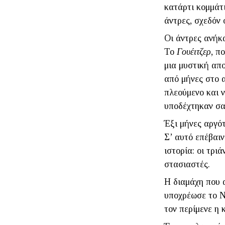
κατάρτι κομμάτι
άντρες, σχεδόν
Οι άντρες ανήκ
Το
Γουέιτζερ
, π
μια μυστική απ
από μήνες στο α
πλεούμενο και ν
υποδέχτηκαν σ
Έξι μήνες αργότ
Σ’ αυτό επέβαιν
ιστορία: οι τρι
στασιαστές.
Η διαμάχη που 
υποχρέωσε το Να
τον περίμενε η