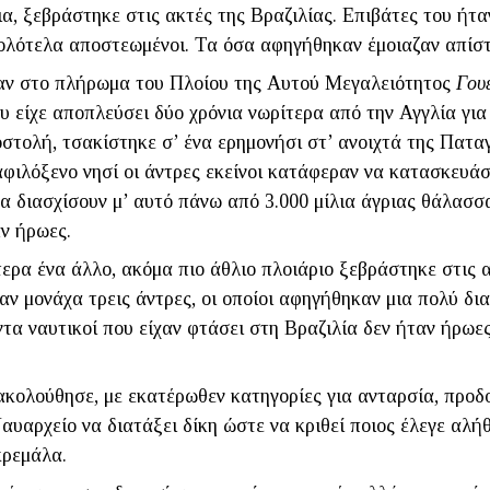
α, ξεβράστηκε στις ακτές της Βραζιλίας. Επιβάτες του ήτα
 ολότελα αποστεω­μένοι. Τα όσα αφηγήθηκαν έμοιαζαν απίσ
αν στο πλήρωμα του Πλοίου της Αυτού Μεγαλειότητος
Γουέ
ου είχε αποπλεύσει δύο χρόνια νωρίτερα από την Αγγλία για
οστολή, τσακίστηκε σ’ ένα ερημονήσι στ’ ανοιχτά της Πατα
φιλό­ξενο νησί οι άντρες εκείνοι κατάφεραν να κατασκευά
α διασχίσουν μ’ αυτό πάνω από 3.000 μίλια άγριας θάλασσ
αν ήρωες.
ερα ένα άλλο, ακόμα πιο άθλιο πλοιάριο ξεβράστηκε στις α
αν μονάχα τρεις άντρες, οι οποίοι αφηγήθηκαν μια πολύ δι
άντα ναυτικοί που είχαν φτάσει στη Βραζιλία δεν ήταν ήρω
ακολούθησε, με εκατέρωθεν κατηγορίες για ανταρσία, προδο
υαρ­χείο να διατάξει δίκη ώστε να κριθεί ποιος έλεγε αλήθ
 κρεμάλα.