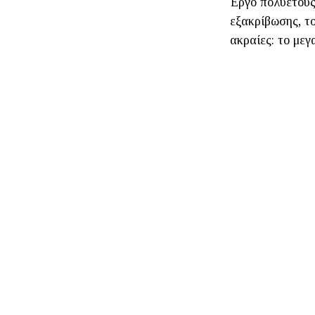
Έργο πολυετούς
εξακρίβωσης, τ
ακραίες: το μεγ