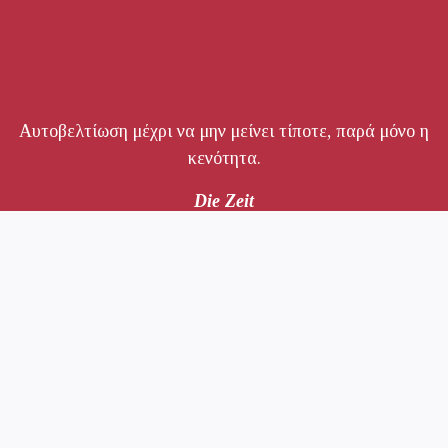
Αυτοβελτίωση μέχρι να μην μείνει τίποτε, παρά μόνο η
κενότητα.
Die Zeit
Για μένα, το βιβλίο της χρονιάς.
Süddeutsche Zeitung
Είναι απολαυστικό να ανακαλύπτεις μια συγγραφέα
που συλλαμβάνει τόσο τέλεια την εποχή της, που