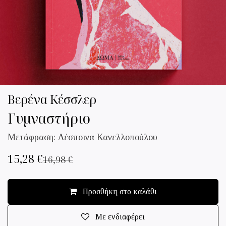
Βερένα Κέσσλερ
Γυμναστήριο
Μετάφραση: Δέσποινα Κανελλοπούλου
15,28
€
16,98
€
Προσθήκη στο καλάθι
Με ενδιαφέρει