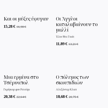
Και οι μύξες έφυγαν
Οι Άγγλοι
καταλαβαίνουν το
15,28
€
16,98
€
μαλλί
Έλεν Ντε Γουίτ
11,89
€
13,21
€
Μια ερμίνα στο
Ο πόλεμος των
Τσέρνοπολ
σκουπιδιών
Γκρέγκορ φον Ρετσόρι
Αλεξάντερ Κλαπ
20,38
€
18,68
€
22,64
€
20,75
€