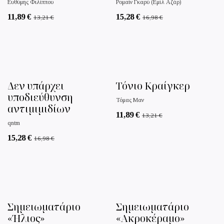
Ευθύμης Φιλίππου
Ρομαίν Γκαρύ (Εμίλ Αζάρ)
11,89
€
15,28
€
13,21
€
16,98
€
Δεν υπάρχει
Τόνιο Κραίγκερ
υποδιεύθυνση
Τόμας Μαν
αντιμιμιδίων
11,89
€
13,21
€
qntm
15,28
€
16,98
€
Σημειωματάριο
Σημειωματάριο
«Ήλιος»
«Ακροκέραμο»