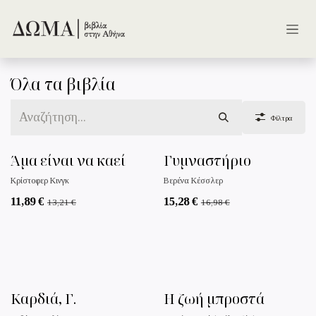
Skip to Content
Όλα τα βιβλία
Φίλτρα
Άμα είναι να καεί
Γυμναστήριο
Κρίστοφερ Κινγκ
Βερένα Κέσσλερ
11,89
€
15,28
€
13,21
€
16,98
€
Καρδιά, Γ.
Η ζωή μπροστά