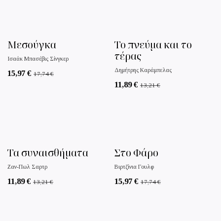
Μεσούγκα
Το πνεύμα και το
τέρας
Ισαάκ Μπασέβις Σίνγκερ
Δημήτρης Καράμπελας
15,97
€
17,74
€
11,89
€
13,21
€
Τα συναισθήματα
Στο Φάρο
Ζαν-Πωλ Σαρτρ
Βιρτζίνια Γουλφ
11,89
€
15,97
€
13,21
€
17,74
€