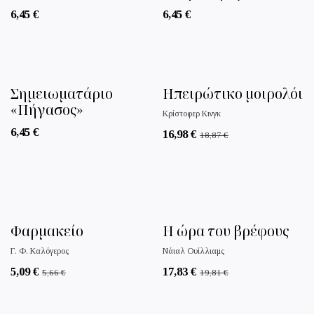
6,45
€
6,45
€
Σημειωματάριο
Ηπειρώτικο μοιρολόι
«Πήγασος»
Κρίστοφερ Κινγκ
6,45
€
16,98
€
18,87
€
Φαρμακείο
Η ώρα του βρέφους
Γ. Φ. Καλόγερος
Νάιαλ Ουίλλιαμς
5,09
€
17,83
€
5,66
€
19,81
€