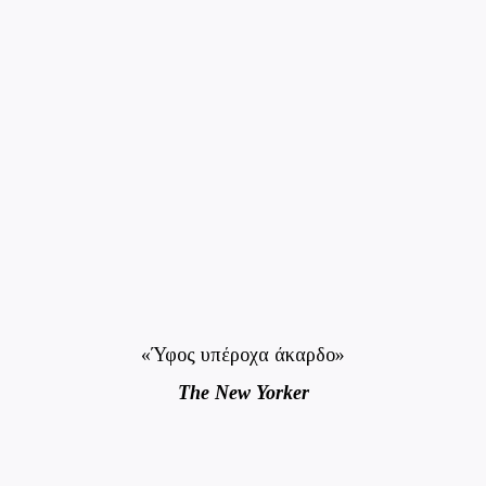
«Ύφος υπέροχα άκαρδο»
The New Yorker
«Ένα κωμικό διαμάντι από μια εκκεντρική ιδιοφυΐα της