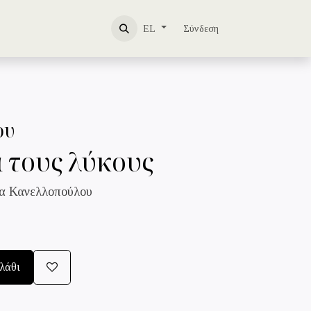
ΩΜΑ
ΕΠΙΚΟΙΝΩΝΙΑ
Σύνδεση
EL
ου
α τους λύκους
α Κανελλοπούλου
λάθι