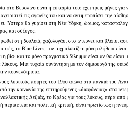
α στο Βερολίνο είναι η ευκαιρία του: έχει τρεις μήνες για 
διαχειριστεί τις αγωνίες του και να αντιμετωπίσει την αίσθ
ει. Ύστερα θα γυρίσει στη Νέα Υόρκη, ώριμος, κατασταλαγ
ρας και σύζυγος.
ρωθεί στη δουλειά, χαζο­λογάει στο ίντερνετ και βλέπει ασ
 αυτές, το Blue Lives, τον αιχμαλωτίζει: μόνη αλήθεια είναι
ι η βία· και το μόνο πραγματικό δίλημμα είναι αν θα είσαι 
ς λύκους. Μια τυχαία συνάντηση με τον δημιουργό της σειρ
στην κουνελότρυπα.
νούς λυρικούς ποιητές του 19ου αιώνα στα πανκιά του Ανα
από την κοινωνία της επιτηρούμενης «διαφάνειας» στα ιντε
εναλλακτικής Δεξιάς, το Κρέας για τους λύκους, πέρα από
ή περιπέτεια και πολιτική κριτική, είναι πρωτίστως η πνευ