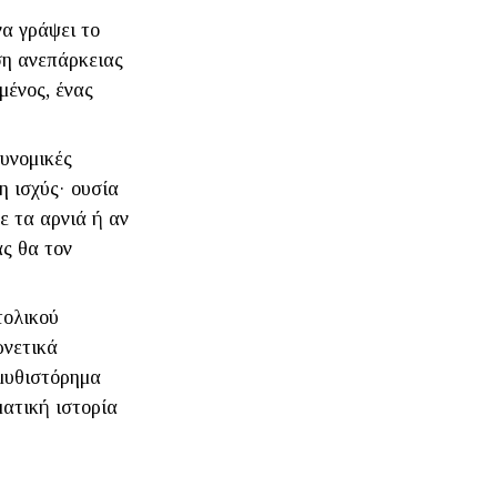
να γράψει το
ηση ανεπάρκειας
μένος, ένας
τυνομικές
 η ισχύς· ουσία
με τα αρνιά ή αν
άς θα τον
τολικού
ρνετικά
 μυθιστόρημα
ματική ιστορία