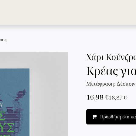
ΤΑ ΒΙΒΛΙΑ
ΟΙ ΣΥΓΓΡΑΦΕΙΣ
ΤΟ Δ
κους
Χάρι Κούνζρ
Κρέας γι
Μετάφραση: Δέσποιν
16,98
€
18,87
€
Προσθήκη στο κα