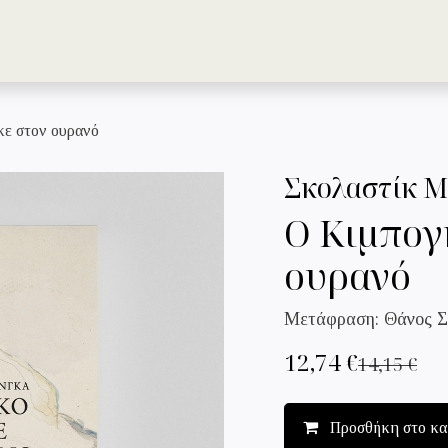
ΤΑ ΒΙΒΛΙΑ
ΟΙ ΣΥΓΓΡΑΦΕΙΣ
ΤΟ Δ
ε στον ουρανό
Σκολαστίκ 
Ο Κιμπογ
ουρανό
Μετάφραση: Θάνος Σ
12,74
€
14,15
€
Προσθήκη στο κα