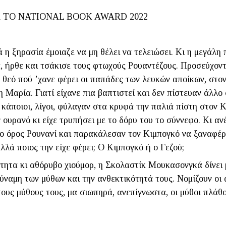
Α ΤΟ NATIONAL BOOK AWARD 2022
ά η ξηρασία έμοιαζε να μη θέλει να τελειώσει. Κι η μεγάλη 
, ήρθε και τσάκισε τους φτωχούς Ρουαντέζους. Προσεύχοντ
 θεό πού ’χανε φέρει οι παπάδες των λευκών αποίκων, στον
η Μαρία. Γιατί είχανε πια βαπτιστεί και δεν πίστευαν άλλο
κάποιοι, λίγοι, φύλαγαν στα κρυφά την παλιά πίστη στον 
ν ουρανό κι είχε τρυπήσει με το δόρυ του το σύννεφο. Κι αν
το όρος Ρουνανί και παρακάλεσαν τον Κιμπογκό να ξαναφέρε
Αλλά ποιος την είχε φέρει; Ο Κιμπογκό ή ο Γεζού;
τητα κι αθόρυβο χιούμορ, η Σκολαστίκ Μουκασονγκά δίνει 
δύναμη των μύθων και την ανθεκτικότητά τους. Νομίζουν οι
ους μύθους τους, μα σιωπηρά, ανεπίγνωστα, οι μύθοι πλάθ