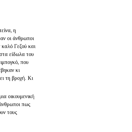
πείνα, η
αν οι άνθρωποι
 καλό Γεζού και
 στα είδωλα του
Κιμπογκό, που
έβηκαν κι
ι τη βροχή. Κι
μια οικουμενική
 άνθρωποι πως
ουν τους