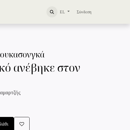
ΩΜΑ
ΕΠΙΚΟΙΝΩΝΙΑ
Σύνδεση
EL
Μουκασονγκά
κό ανέβηκε στον
αμαρτζής
λάθι