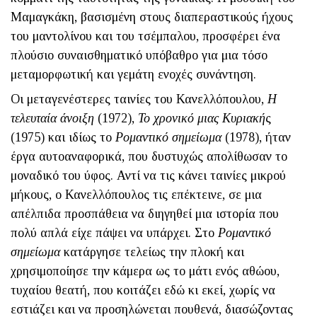
Μαμαγκάκη, βασισμένη στους διαπεραστικούς ήχους
του μαντολίνου και του τσέμπαλου, προσφέρει ένα
πλούσιο συναισθηματικό υπόβαθρο για μια τόσο
μεταμορφωτική και γεμάτη ενοχές συνάντηση.
Οι μεταγενέστερες ταινίες του Κανελλόπουλου,
Η
τελευταία άνοιξη
(1972),
Το χρονικό μιας Κυριακή
ς
(1975) και ιδίως το
Ρομαντικό σημείωμα
(1978), ήταν
έργα αυτοαναφορικά, που δυστυχώς απολίθωσαν το
μοναδικό του ύφος. Αντί να τις κάνει ταινίες μικρού
μήκους, ο Κανελλόπουλος τις επέκτεινε, σε μια
απέλπιδα προσπάθεια να διηγηθεί μια ιστορία που
πολύ απλά είχε πάψει να υπάρχει. Στο
Ρομαντικό
σημείωμα
κατάργησε τελείως την πλοκή και
χρησιμοποίησε την κάμερα ως το μάτι ενός αθώου,
τυχαίου θεατή, που κοιτάζει εδώ κι εκεί, χωρίς να
εστιάζει και να προσηλώνεται πουθενά, διασώζοντας