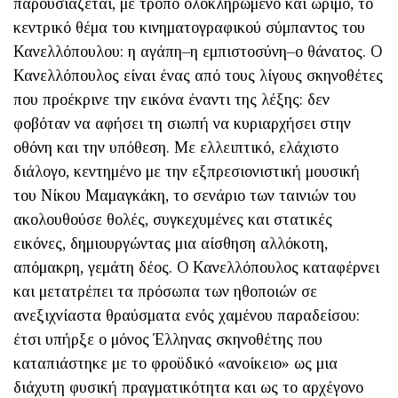
παρουσιάζεται, με τρόπο ολοκληρωμένο και ώριμο, το
κεντρικό θέμα του κινηματογραφικού σύμπαντος του
Κανελλόπουλου: η αγάπη–­η εμπιστοσύνη–ο θάνατος. Ο
Κανελλόπουλος είναι ένας από τους λίγους σκηνοθέτες
που προέκρινε την εικόνα έναντι της λέξης: δεν
φοβόταν να αφήσει τη σιωπή να κυριαρχήσει στην
οθόνη και την υπόθεση. Με ελλειπτικό, ελάχιστο
διάλογο, κεντημένο με την εξπρεσιονιστική μουσική
του Νίκου Μαμαγκάκη, το σενάριο των ταινιών του
ακολουθούσε θολές, συγκεχυμένες και στατικές
εικόνες, δημιουργώντας μια αίσθηση αλλό­κοτη,
απόμακρη, γεμάτη δέος. Ο Κανελλόπουλος καταφέρνει
και μετατρέπει τα πρόσωπα των ηθοποιών σε
ανεξιχνίαστα θραύσματα ενός χαμένου παραδείσου:
έτσι υπήρξε ο μόνος Έλληνας σκηνοθέτης που
καταπιάστηκε με το φροϋδικό «ανοίκειο»
ως μια
διάχυτη φυσική πραγματικότητα και ως το αρχέγονο