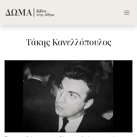
Skip to Content
Τάκης Κανελλόπουλος