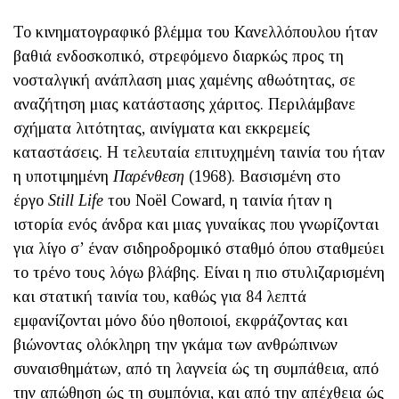
Το κινηματογραφικό βλέμμα του Κανελλόπουλου ήταν
βαθιά ενδο­σκοπικό, στρεφόμενο διαρκώς προς τη
νοσταλγική ανάπλαση μιας χαμένης αθωότητας, σε
αναζήτηση μιας κατάστασης χάριτος. Περι­λάμβανε
σχήματα λιτότητας, αινίγματα και εκκρεμείς
καταστάσεις. Η τελευταία επιτυχημένη ταινία του ήταν
η υποτιμημένη
Παρέν­θεση
(1968). Βασισμένη στο
έργο
Still Life
του Noël Coward, η ταινία ήταν η
ιστορία ενός άνδρα και μιας γυναίκας που γνωρίζονται
για λίγο σ’ έναν σιδηροδρομικό σταθμό όπου σταθμεύει
το τρένο τους λόγω βλάβης. Είναι η πιο στυλιζαρισμένη
και στατική ταινία του, καθώς για 84 λεπτά
εμφανίζονται μόνο δύο ηθοποιοί, εκφράζοντας και
βιώνον­τας ολόκληρη την γκάμα των ανθρώπινων
συναισθημάτων, από τη λαγνεία ώς τη συμπάθεια, από
την απώθηση ώς τη συμπόνια, και από την απέχθεια ώς