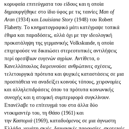
κορυφαία επιτεύγματα του είδους και η οποία
δημιουργήθηκε στο ίδιο ύφος με τις ταινίες
Man of
Aran
(1934) και
Louisiana Story
(1948) του Robert
Flaherty. Το κινηματογραφικό μάτι κατέγραψε τοπικά
έθιμα και παραδόσεις, αλλά όχι με την ιδεολογική
προκατάληψη της γερμανικής Volkskunde, η οποία
επιχειρούσε να δικαιώσει στερεοτυπικές αντιλήψεις
περί ορεσίβιων ευγενών ­αγρίων. Αντίθετα, ο
Κανελλόπουλος διερευνούσε ανθρώπινες σχέσεις,
τελετουργικά πρότυπα και ψυχικές καταστάσεις σε μια
προσ­πάθεια να αναδείξει κοινούς τόπους, χειρονομίες
και αλληλεπιδράσεις όπου τα πρότυπα κοινωνικής
συνοχής και η ατομική συμπεριφορά συγκλίνουν.
Επανέλαβε το επίτευγμά του στα άλλα δύο
ντοκιμαντέρ του, τη
Θάσο
(1961) και
την
Καστοριά
(1969), καταδυόμενος σε μια άγνωστη
Ελλάδα, γεμάτη σκιές, δαιμονικές παρουσίες, σκοτεινές