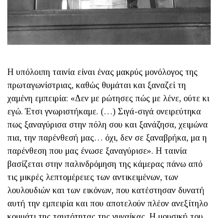
Η υπόλοιπη ταινία είναι ένας μακρύς μονόλογος της
πρωταγωνί­στριας, καθώς θυμάται και ξαναζεί τη
χαμένη εμπειρία: «Δεν με ρώτησες πώς με λένε, ούτε κι
εγώ. Έτσι γνωριστήκαμε. (…) Σιγά-σιγά ονειρεύτηκα
πως ξαναγύρισα στην πόλη σου και ξανάζησα, χειμώνα
πια, την παρέν­θεσή μας… όχι, δεν σε ξαναβρήκα, μα η
παρένθεση που μας ένωσε ξαναγύρισε». Η ταινία
βασίζεται στην παλινδρόμηση της κάμερας πάνω από
τις μικρές λεπτομέρειες των αντικειμένων, των
λουλουδιών και των εικόνων, που κατέστησαν δυνατή
αυτή την εμπειρία και που αποτελούν πλέον ανεξίτηλο
κομμάτι της ταυτότητας της γυναίκας. Η μουσική του