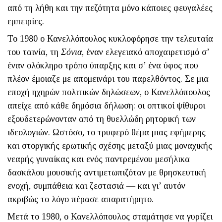
από τη λήθη και την πεζότητα μόνο κάποιες φευγαλέες
εμπειρίες.
Το 1980 ο Κανελλόπουλος κυκλοφόρησε την τελευταία
του ταινία, τη
Σόνια
, έναν ελεγειακό αποχαιρετισμό σ’
έναν ολόκληρο τρόπο ύπαρξης και σ’ ένα ύφος που
πλέον έμοιαζε με απομεινάρι του παρελ­θόντος. Σε μια
εποχή ηχηρών πολιτικών δηλώσεων, ο Κανελλόπουλος
απείχε από κάθε δημόσια δήλωση: οι οπτικοί ψίθυροι
εξουδετερώνονταν από τη θυελ­λώδη ρητορική των
ιδεολογιών. Ωστόσο, το τρυφερό θέμα μιας εφήμερης
και στοργικής ερωτικής σχέσης μεταξύ μιας μοναχικής
νεα­ρής γυναίκας και ενός παντρεμένου μεσήλικα
δασκάλου μουσικής αντιμετωπιζόταν με θρησκευτική
ενοχή, συμπάθεια και ζεστασιά — και γι’ αυτόν
ακριβώς το λόγο πέρασε απαρατήρητο.
Μετά το 1980, ο Κανελλόπουλος σταμάτησε να γυρίζει