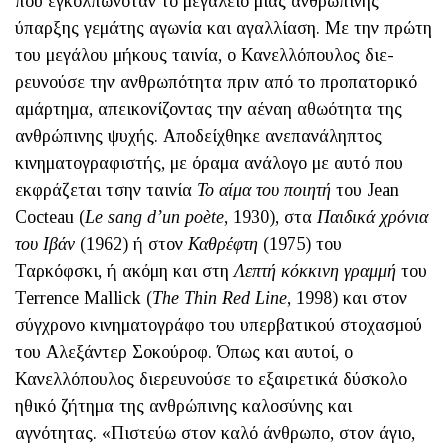
που εγκολπωνόταν το μεγαλείο μιας ανθρώπινης
ύπαρξης γεμάτης αγωνία και αγαλλίαση. Με την πρώτη
του μεγάλου μήκους ταινία, ο Κανελλόπουλος διε­
ρευνούσε την ανθρωπότητα πριν από το προπατορικό
αμάρτημα, απεικονίζοντας την αέναη αθωότητα της
ανθρώπινης ψυχής. Αποδείχθηκε ανεπανάληπτος
κινηματογραφιστής, με όραμα ανάλογο με αυτό που
εκφράζεται τσην ταινία
Το αίμα του ποιη­τή
του Jean
Cocteau (
Le sang d’un poète
, 1930), στα
Παιδικά χρόνια
του Ιβάν
(1962) ή στον
Καθρέφτη
(1975) του
Ταρκόφσκι, ή ακόμη και στη
Λεπτή κόκκινη γραμμή
του
Terrence Mallick
(
The Thin Red Line
, 1998) και στον
σύγχρονο κινηματογράφο του υπερβατικού στοχασμού
του Αλεξάντερ Σοκούροφ. Όπως και αυτοί, ο
Κανελλόπουλος διερευνούσε το εξαιρετικά δύσκολο
ηθικό ζήτημα της ανθρώπινης καλοσύνης και
αγνότητας. «Πιστεύω στον καλό άνθρωπο, στον άγιο,